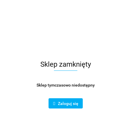
Sklep zamknięty
Sklep tymczasowo niedostępny
ja symetryczna fi 160/125
Redukcja symetryczna z uszcz
160/100 mm
Zaloguj się
33.57