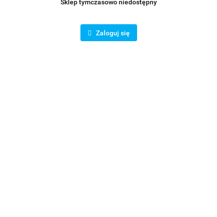
Sklep tymczasowo niedostępny
Zaloguj się
Tłumik akustyczny prosty z izolacją 50 mm fi 200/1000
mm
559.76