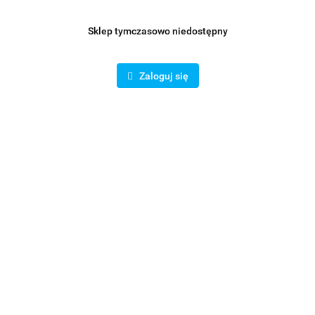
Sklep tymczasowo niedostępny
Zaloguj się
Podstawa dachowa ocynk B I fi 500 mm
531.18
POLECAMY