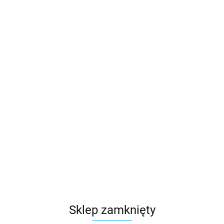
Podstawa dachowa ocynk B II fi 250 mm
491.18
Sklep zamknięty