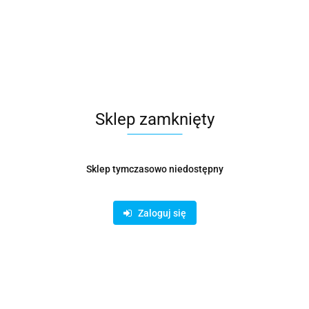
Sklep zamknięty
Sklep tymczasowo niedostępny
Rura Spiro fi 125 mm - 3 mb ocynk grubość 0.45 mm
Zaloguj się
65.50
Sklep wentylacyjny online -