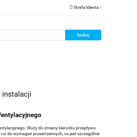
Strefa klienta
ia do montażu
Zaloguj się
Zarejestruj się
Dodaj zgłoszenie
Zgody cookies
Blog
Promocje
Kontakt
instalacji
entylacyjnego
ntylacyjnego. Służy do zmiany kierunku przepływu
rur do wymagań przestrzennych, co jest szczególnie