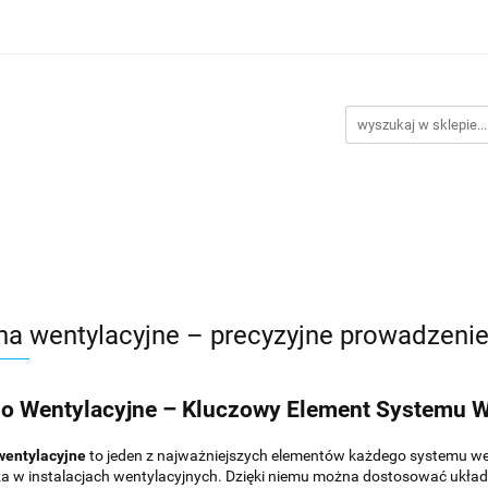
Kategorie
Klimatyzacje
Wentylatory
Akcesor
Promocje
Kontakt
yzacje
Wentylatory
Akcesoria do montażu
Nowości
na wentylacyjne – precyzyjne prowadzenie 
o Wentylacyjne – Kluczowy Element Systemu W
wentylacyjne
to jeden z najważniejszych elementów każdego systemu we
a w instalacjach wentylacyjnych. Dzięki niemu można dostosować układ 