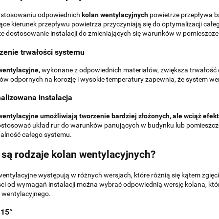
zastosowaniu odpowiednich
kolan wentylacyjnych
powietrze przepływa ba
ące kierunek przepływu powietrza przyczyniają się do optymalizacji całeg
ze dostosowanie instalacji do zmieniających się warunków w pomieszcze
zenie trwałości systemu
wentylacyjne,
wykonane z odpowiednich materiałów, zwiększa trwałość 
ów odpornych na korozję i wysokie temperatury zapewnia, że system wenty
alizowana instalacja
entylacyjne umożliwiają tworzenie bardziej złożonych, ale wciąż efekt
stosować układ rur do warunków panujących w budynku lub pomieszczen
alność całego systemu.
 są rodzaje kolan wentylacyjnych?
entylacyjne występują w różnych wersjach, które różnią się kątem zgię
ci od wymagań instalacji można wybrać odpowiednią wersję kolana, któr
 wentylacyjnego.
 15°