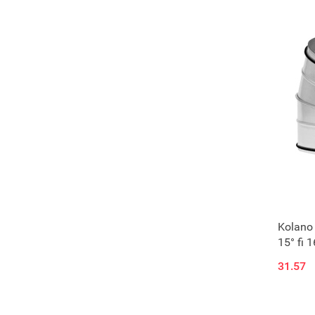
Kolano
15° fi
uszcze
31.57