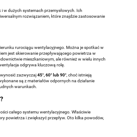
 i w dużych systemach przemysłowych. Ich
niwersalnym rozwiązaniem, które znajdzie zastosowanie
 kierunku rurociągu wentylacyjnego. Można je spotkać w
niem jest skierowanie przepływającego powietrza w
budownictwie mieszkaniowym, ale również w wielu innych
wentylacja odgrywa kluczową rolę.
e wynosić zazwyczaj
45°, 60° lub 90°
, choć istnieją
o wykonane są z materiałów odpornych na działanie
trudnych warunkach.
?
ości całego systemu wentylacyjnego. Właściwie
ry powietrza i zwiększyć przepływ. Oto kilka powodów,