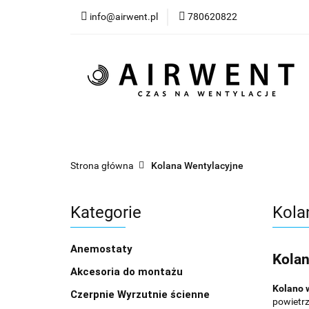
info@airwent.pl
780620822
Wszystkie produkty
Nowości
Blog
Wszystkie produkty
Kategorie
Klimat
Strona główna
Kolana Wentylacyjne
Kategorie
Kola
Anemostaty
Kolan
Akcesoria do montażu
Kolano 
Czerpnie Wyrzutnie ścienne
powietrz