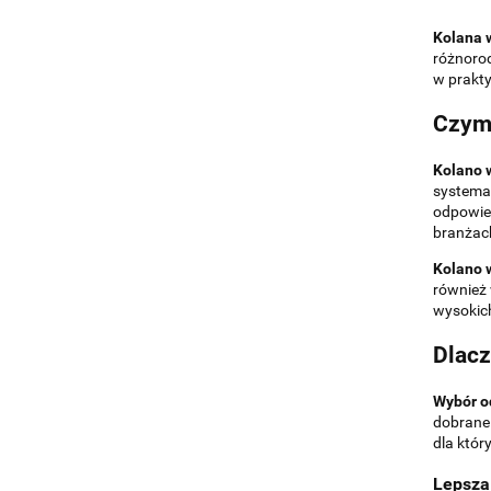
Kolana 
różnorod
w prakty
Czym 
Kolano 
systemac
odpowie
branżach
Kolano w
również 
wysokich
Dlacz
Wybór o
dobrane 
dla któr
Lepsza