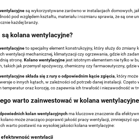
wentylacyjne
są wykorzystywane zarówno w instalacjach domowych, jak
ność pod względem kształtu, materiału i rozmiaru sprawia, że są one u
cznie każdej branży.
są kolana wentylacyjne?
wentylacyjne
to specjalny element konstrukcyjny, który służy do zmiany
h wentylacji mechanicznej, klimatyzacji czy ogrzewania, gdzie ich zada
dnią stronę.
Kolano wentylacyjne
jest istotnym elementem nie tylko w 
, takich jak przemysł spożywczy, chemiczny czy farmaceutyczny, gdzie 
entylacyjne składa się z rury o odpowiednim kącie zgięcia
, który moż
wersje o innych kątach, w zależności od potrzeb danej instalacji. Częst
 temperatur oraz korozję, co zapewnia ich trwałość i niezawodność w 
ego warto zainwestować w kolana wentylacyjne
dpowiednich kolan wentylacyjnych
ma kluczowe znaczenie dla efektywn
kolano może znacząco poprawić jakość pracy wentylacji, zmniejszyć opo
ych warto postawić na wysokiej jakości kolana wentylacyjne:
 efektywność wentylacji