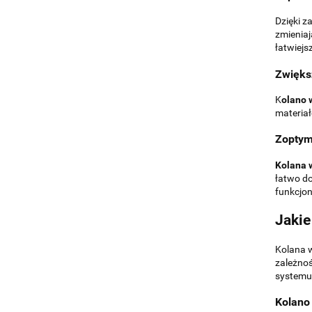
Dzięki 
zmieniaj
łatwiejs
Zwięks
K
olano 
materiał
Zoptym
Kolana w
łatwo do
funkcjon
Jakie
Kolana w
zależnoś
systemu
Kolano