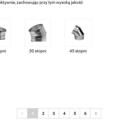
fektywnie, zachowując przy tym wysoką jakość
opni
30 stopni
45 stopni
1
2
3
4
5
6