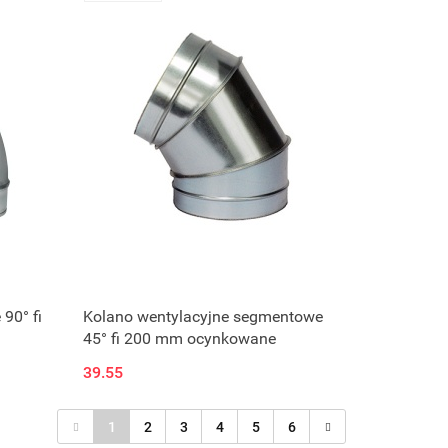
90° fi
Kolano wentylacyjne segmentowe
45° fi 200 mm ocynkowane
39.55
1
2
3
4
5
6