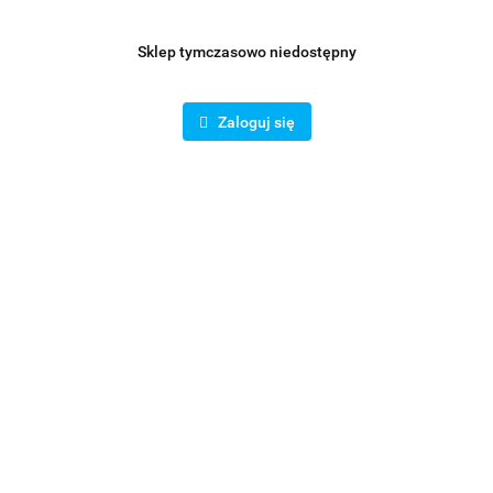
Sklep tymczasowo niedostępny
Czerpnia i wyrzutnia ścienna z okapnikiem UVLA 160 mm
stal nierdzewna
Zaloguj się
108.30