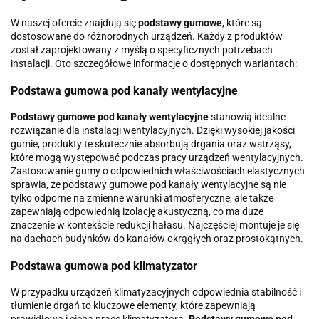
W naszej ofercie znajdują się
podstawy gumowe
, które są
dostosowane do różnorodnych urządzeń. Każdy z produktów
został zaprojektowany z myślą o specyficznych potrzebach
instalacji. Oto szczegółowe informacje o dostępnych wariantach:
Podstawa gumowa pod kanały wentylacyjne
Podstawy gumowe pod kanały wentylacyjne
stanowią idealne
rozwiązanie dla instalacji wentylacyjnych. Dzięki wysokiej jakości
gumie, produkty te skutecznie absorbują drgania oraz wstrząsy,
które mogą występować podczas pracy urządzeń wentylacyjnych.
Zastosowanie gumy o odpowiednich właściwościach elastycznych
sprawia, że podstawy gumowe pod kanały wentylacyjne są nie
tylko odporne na zmienne warunki atmosferyczne, ale także
zapewniają odpowiednią izolację akustyczną, co ma duże
znaczenie w kontekście redukcji hałasu. Najczęściej montuje je się
na dachach budynków do kanałów okrągłych oraz prostokątnych.
Podstawa gumowa pod klimatyzator
W przypadku urządzeń klimatyzacyjnych odpowiednia stabilność i
tłumienie drgań to kluczowe elementy, które zapewniają
prawidłową i cichą pracę klimatyzatora.
Podstawy gumowe pod