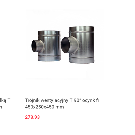
lką T
Trójnik wentylacyjny T 90° ocynk fi
m
450x250x450 mm
278.93