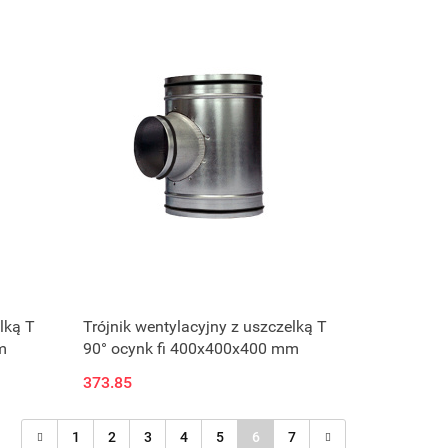
lką T
Trójnik wentylacyjny z uszczelką T
m
90° ocynk fi 400x400x400 mm
373.85
1
2
3
4
5
6
7