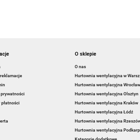
acje
O sklepie
a
O nas
 reklamacje
Hurtownia wentylacyjna w Wars
min
Hurtownia wentylacyjna Wrocła
 prywatności
Hurtownia wentylacyjna Olsztyn
 płatności
Hurtownia wentylacyjna Kraków
Hurtownia wentylacyjna Łódź
erta
Hurtownia wentylacyjna Rzeszó
Hurtownia wentylacyjna Podkarp
Kategorie dodatkowe