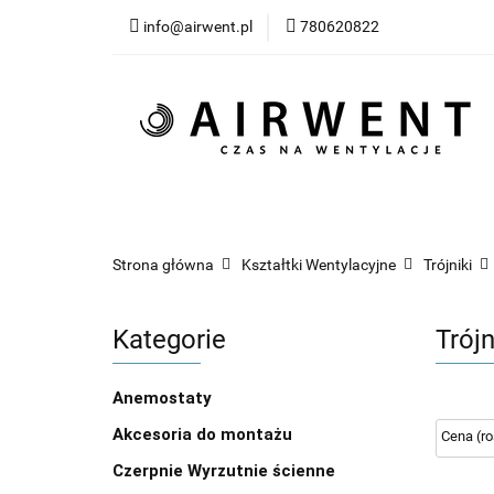
info@airwent.pl
780620822
Wszystkie produkty
Nowości
Blog
Wszystkie produkty
Kategorie
Klimat
Strona główna
Kształtki Wentylacyjne
Trójniki
Kategorie
Trój
Anemostaty
Akcesoria do montażu
Czerpnie Wyrzutnie ścienne