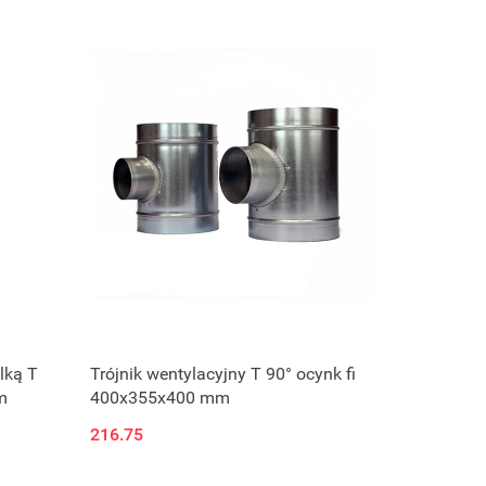
lką T
Trójnik wentylacyjny T 90° ocynk fi
m
400x355x400 mm
216.75