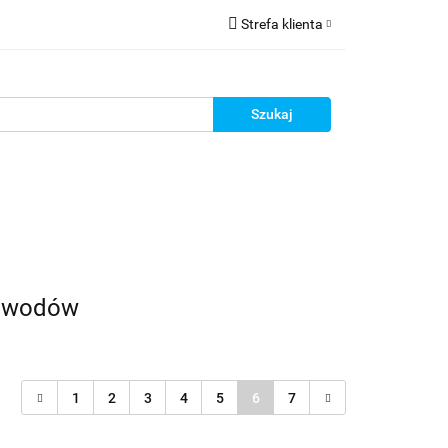
Strefa klienta
ia do montażu
Zaloguj się
Zarejestruj się
Dodaj zgłoszenie
Zgody cookies
Blog
Promocje
Kontakt
rzewodów
1
2
3
4
5
6
7