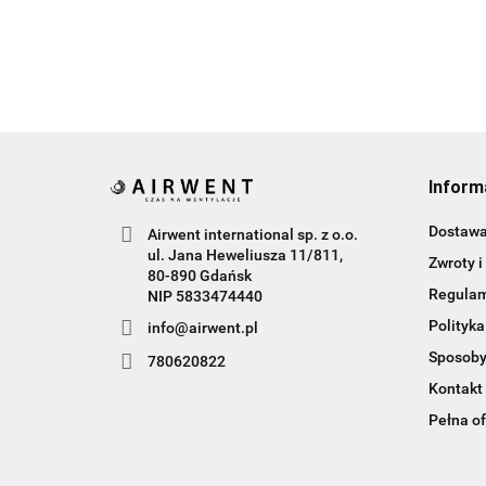
Inform
Dostaw
Airwent international sp. z o.o.
ul. Jana Heweliusza 11/811,
Zwroty i
80-890 Gdańsk
Regula
NIP 5833474440
Polityka
info@airwent.pl
Sposoby
780620822
Kontakt
Pełna of