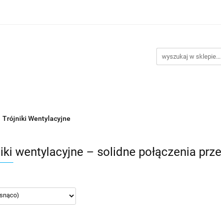
Kategorie
Klimatyzacje
Wentylatory
Akcesor
Promocje
Kontakt
yzacje
Wentylatory
Akcesoria do montażu
Nowości
Trójniki Wentylacyjne
niki wentylacyjne – solidne połączenia p