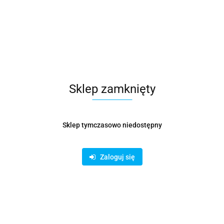
Symbol:
KOŁ000574
Metalowe trójnik do połączenia okrągłych kanałów
wentylacyjnych. Odgałęzienie wykonane jest z ocynkowanej
blachy, która posiada wysoką odporność na wpływy
atmosferyczne. Łatwa instalacja poprzez nasunięcie na
przewód.
Sklep zamknięty
127.03
Sklep tymczasowo niedostępny
Opinie
brak ocen
Wysyłka w ciągu
14 dni
Zaloguj się
Cena przesyłki
19
Dostępność
Mało
Pobierz produkt do PDF