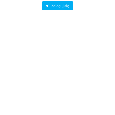
Zaloguj się
Symbol:
KSZ000332
34.13
Opinie
brak ocen