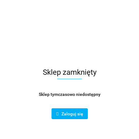
Opis
 45°, stal ocynkowana do precyzyjnych instalacj
ie 45° to idealne rozwiązanie do małych systemów wentylacyjnych, gdzie 
ch wymiarów.
wnia odporność na korozję i trwałość na lata. Tłoczona konstrukcja i l
ybki i bezpieczny, bez ryzyka skaleczenia.
fi 80 mm 45°
Sklep zamknięty
Sklep tymczasowo niedostępny
Zaloguj się