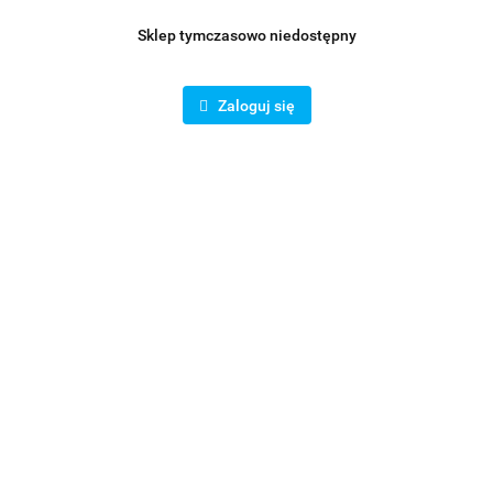
Sklep tymczasowo niedostępny
Zaloguj się
Trójnik wentylacyjny T 90° ocynk fi 125x125x125 mm