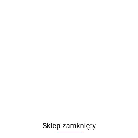
Trójnik wentylacyjny T 90° ocynk fi 160x80x160 mm
34.42
Sklep zamknięty