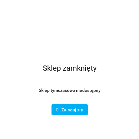
Sklep zamknięty
Sklep tymczasowo niedostępny
tat wywiewny 125 mm
Czerpnia Ścienna Aluminiowa
mm Okrągła wentylacyjna z s
Zaloguj się
29.00