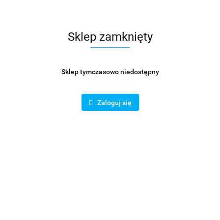
zator ścienny KAISAI ICE
Agregat klimatyzacji do 3 jed
5,3/5,6 KW Z GRZAŁKĄ
wewnętrznych 7.9KW/8.2KW 
Sklep zamknięty
0
6195.00
Sklep tymczasowo niedostępny
Zaloguj się