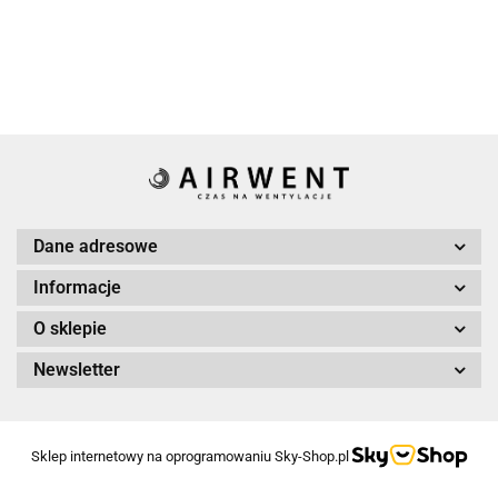
uszczelką
fi 125 mm
mm
grubość
ocynkow
0.45
mm
Dane adresowe
Informacje
O sklepie
Newsletter
Sklep internetowy na oprogramowaniu Sky-Shop.pl