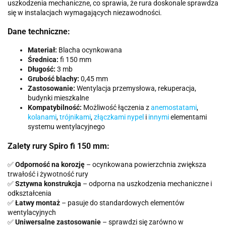
uszkodzenia mechaniczne, co sprawia, że rura doskonale sprawdza
się w instalacjach wymagających niezawodności.
Dane techniczne:
Materiał:
Blacha ocynkowana
Średnica:
fi 150 mm
Długość:
3 mb
Grubość blachy:
0,45 mm
Zastosowanie:
Wentylacja przemysłowa, rekuperacja,
budynki mieszkalne
Kompatybilność:
Możliwość łączenia z
anemostatami
,
kolanami
,
trójnikami
,
złączkami nypel
i
innymi
elementami
systemu wentylacyjnego
Zalety rury Spiro fi 150 mm:
✅
Odporność na korozję
– ocynkowana powierzchnia zwiększa
trwałość i żywotność rury
✅
Sztywna konstrukcja
– odporna na uszkodzenia mechaniczne i
odkształcenia
✅
Łatwy montaż
– pasuje do standardowych elementów
wentylacyjnych
✅
Uniwersalne zastosowanie
– sprawdzi się zarówno w