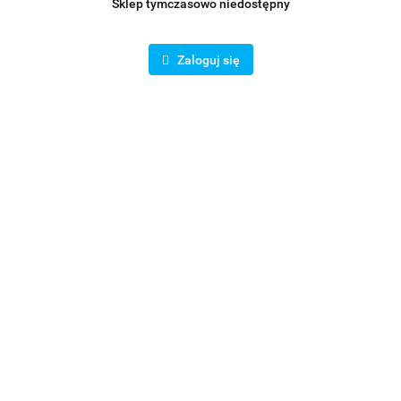
Sklep tymczasowo niedostępny
Zaloguj się
tat wywiewny 200 mm
Anemostat nawiewny 250 m
85.00