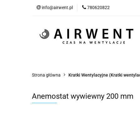
info@airwent.pl
780620822
Wszystkie produkty
Nowości
Blog
Wszystkie produkty
Kategorie
Klimat
Strona główna
Kratki Wentylacyjne (Kratki wentyla
Anemostat wywiewny 200 mm