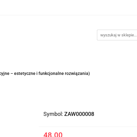
Kategorie
Klimatyzacje
Wentylatory
Akcesor
Promocje
Kontakt
yzacje
Wentylatory
Akcesoria do montażu
Nowośc
cyjne – estetyczne i funkcjonalne rozwiązania)
Symbol:
ZAW000008
48.00