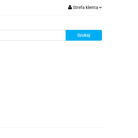
Strefa klienta
ia do montażu
Zaloguj się
Zarejestruj się
Dodaj zgłoszenie
Zgody cookies
i
Blog
Promocje
Kontakt