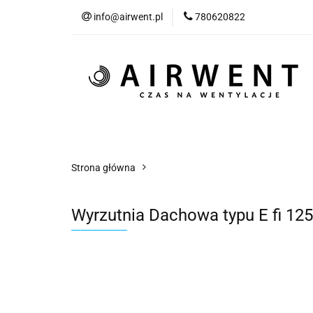
info@airwent.pl
780620822
Wszystkie produkty
Nowości
Blog
Wszystkie produkty
Kategorie
Klimat
Strona główna
Wyrzutnia Dachowa typu E fi 1