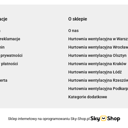
acje
O sklepie
a
O nas
 reklamacje
Hurtownia wentylacyjna w Wars
min
Hurtownia wentylacyjna Wrocła
 prywatności
Hurtownia wentylacyjna Olsztyn
 płatności
Hurtownia wentylacyjna Kraków
Hurtownia wentylacyjna Łódź
erta
Hurtownia wentylacyjna Rzeszó
Hurtownia wentylacyjna Podkarp
Kategorie dodatkowe
Sklep internetowy na oprogramowaniu Sky-Shop.pl