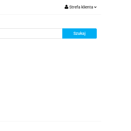
Strefa klienta
ia do montażu
Zaloguj się
Zarejestruj się
Dodaj zgłoszenie
Zgody cookies
i
Blog
Promocje
Kontakt