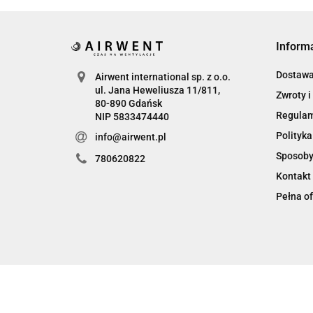
Inform
Dostaw
Airwent international sp. z o.o.
ul. Jana Heweliusza 11/811,
Zwroty i
80-890 Gdańsk
Regula
NIP 5833474440
Polityka
info@airwent.pl
Sposoby
780620822
Kontakt
Pełna of