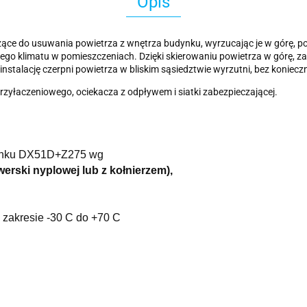
Opis
żące do usuwania powietrza z wnętrza budynku, wyrzucając je w górę, 
wego klimatu w pomieszczeniach. Dzięki skierowaniu powietrza w górę, z
nstalację czerpni powietrza w bliskim sąsiedztwie wyrzutni, bez konie
rzyłaczeniowego, ociekacza z odpływem i siatki zabezpieczającej.
tunku DX51D+Z275 wg
erski nyplowej lub z kołnierzem),
 zakresie -30 C do +70 C