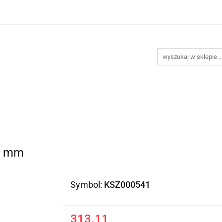
Kategorie
Klimatyzacje
Wentylatory
Akcesor
Promocje
Kontakt
yzacje
Wentylatory
Akcesoria do montażu
Nowośc
25 mm
Symbol:
KSZ000541
313.11