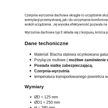
Czerpnia wyrzutnia dachowa okrągła to urządzenie słu
wentylacji przemysłowej, jak i do utrzymania komforto
wokół urządzenia. Jej wysoka efektywność pozwala na i
Wyrzutnia dachowa typ E składa się z korpusu, króćca p
Dane techoniczne
Materiał: Blacha stalowa ocynkowana ga
Przyłącze mufowe (
możliwe zamówienie w
Posiada siatkę zabezpieczającą,
Czerpnia-wyrzutnia
temperatura transportowanego powietrza w
Wymiary
ØD = 125 mm
ØD1 = 250 mm
H = 280 mm