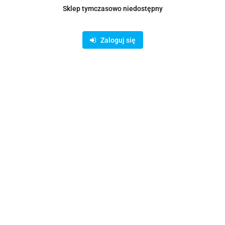
Opis
Sklep tymczasowo niedostępny
Metalowy trójnik wentylacyjny ocynkowany do kanałów metalowych.
Zaloguj się
enia okrągłych
przewodów
. Łatwa instalacja poprzez nasunięcie na przewód.
 70 °C.
za do 100 %.
hemicznie i ścierających. Prędkość przepływu powietrza do 16 m/s, róż
a wykonania S, wg WO-KOT/36/01 wydanie 1).
posiada wysoką odporność na wpływy atmosferyczne.
acyjnych. Odgałęzienie wykonane jest z ocynkowanej blachy, która posiada 
Bestsellery