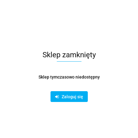
Symbol:
KOŁ000176
Metalowe trójnik do połączenia okrągłych kanałów
wentylacyjnych. Odgałęzienie wykonane jest z ocynkowanej
blachy, która posiada wysoką odporność na wpływy
atmosferyczne. Łatwa instalacja poprzez nasunięcie na
przewód.
Sklep zamknięty
203.23
Sklep tymczasowo niedostępny
Opinie
brak ocen
Wysyłka w ciągu
14 dni
Zaloguj się
Cena przesyłki
19
Dostępność
Mało
Pobierz produkt do PDF