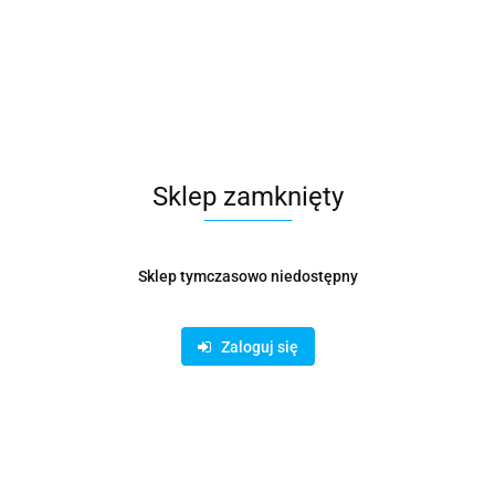
Symbol:
KOŁ000255
Metalowe trójnik do połączenia okrągłych kanałów
wentylacyjnych. Odgałęzienie wykonane jest z ocynkowanej
blachy, która posiada wysoką odporność na wpływy
atmosferyczne. Łatwa instalacja poprzez nasunięcie na
przewód.
Sklep zamknięty
194.89
Sklep tymczasowo niedostępny
Opinie
brak ocen
Wysyłka w ciągu
14 dni
Zaloguj się
Cena przesyłki
19
Dostępność
Duża dostępność
Pobierz produkt do PDF