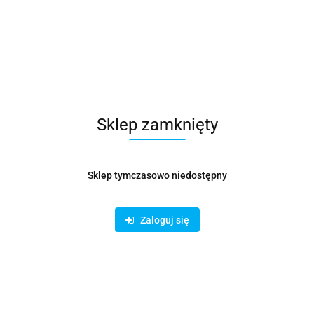
Symbol:
KSZ000173
Metalowe trójnik do połączenia okrągłych kanałów
wentylacyjnych. Odgałęzienie wykonane jest z ocynkowanej
blachy, która posiada wysoką odporność na wpływy
atmosferyczne. Łatwa instalacja poprzez nasunięcie na
przewód.
Sklep zamknięty
67.62
Sklep tymczasowo niedostępny
Opinie
brak ocen
Wysyłka w ciągu
14 dni
Zaloguj się
Cena przesyłki
19
Dostępność
Duża dostępność
Pobierz produkt do PDF