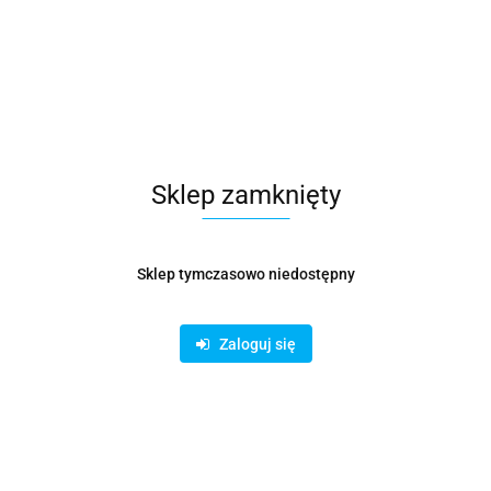
Symbol:
KOŁ000492
Metalowe trójnik do połączenia okrągłych kanałów
wentylacyjnych. Odgałęzienie wykonane jest z ocynkowanej
blachy, która posiada wysoką odporność na wpływy
atmosferyczne. Łatwa instalacja poprzez nasunięcie na
przewód.
Sklep zamknięty
49.30
Sklep tymczasowo niedostępny
Opinie
brak ocen
Wysyłka w ciągu
14 dni
Zaloguj się
Cena przesyłki
19
Dostępność
Duża dostępność
Pobierz produkt do PDF