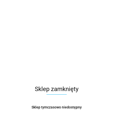
13.08
Opinie
brak ocen
Wysyłka w ciągu
14 dni
Cena przesyłki
19
Dostępność
Duża dostępność
Pobierz produkt do PDF
Zamówienie telefoniczne: 780620822
Sklep zamknięty
Opis
Sklep tymczasowo niedostępny