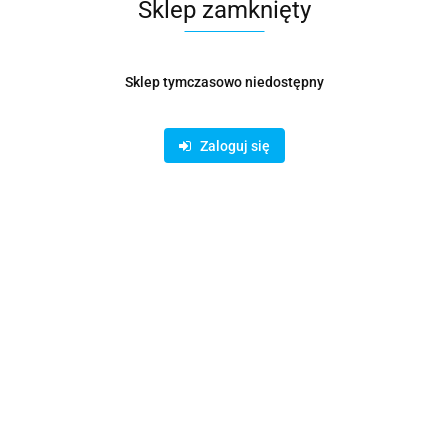
Sklep zamknięty
Symbol:
KSZ000502
Sklep tymczasowo niedostępny
1121.90
Zaloguj się
Opinie
brak ocen
Czas realizacji
3 dni
zamówienia do
Cena przesyłki
19
Dostępność
Brak towaru
Pobierz produkt do PDF
Zamówienie telefoniczne: 780620822