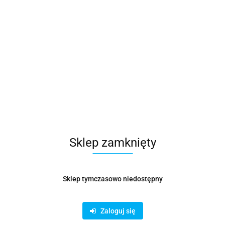
Symbol:
ROC000007
451.50
Sklep zamknięty
45.15
/
m
Sklep tymczasowo niedostępny
Opinie
brak ocen
Wysyłka w ciągu
14 dni
Zaloguj się
Cena przesyłki
55