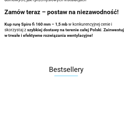
Zamów teraz – postaw na niezawodność!
Kup rurę Spiro fi 160 mm – 1,5 mb
w konkurencyjnej cenie i
skorzystaj z
szybkiej dostawy na terenie całej Polski
.
Zainwestuj
w trwałe i efektywne rozwiązania wentylacyjne!
Bestsellery
Rura
Klapa
Obejma z
Spiro fi
zwrotna
uszczelką
Kolano
Nypel
Kolano
125
okrągła
65.50
41.17