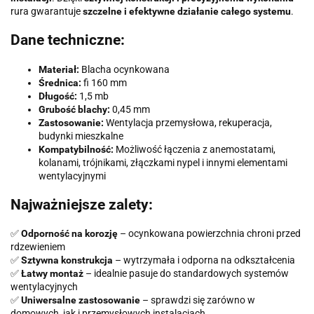
rura gwarantuje
szczelne i efektywne działanie całego systemu
.
Dane techniczne:
Materiał:
Blacha ocynkowana
Średnica:
fi 160 mm
Długość:
1,5 mb
Grubość blachy:
0,45 mm
Zastosowanie:
Wentylacja przemysłowa, rekuperacja,
budynki mieszkalne
Kompatybilność:
Możliwość łączenia z anemostatami,
kolanami, trójnikami, złączkami nypel i innymi elementami
wentylacyjnymi
Najważniejsze zalety:
✅
Odporność na korozję
– ocynkowana powierzchnia chroni przed
rdzewieniem
✅
Sztywna konstrukcja
– wytrzymała i odporna na odkształcenia
✅
Łatwy montaż
– idealnie pasuje do standardowych systemów
wentylacyjnych
✅
Uniwersalne zastosowanie
– sprawdzi się zarówno w
domowych, jak i przemysłowych instalacjach