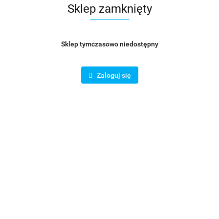
Symbol:
KOŁ000959
Sklep zamknięty
100.22
Sklep tymczasowo niedostępny
Opinie
brak ocen
Zaloguj się
Wysyłka w ciągu
14 dni
Cena przesyłki
19
Dostępność
Duża dostępność
Pobierz produkt do PDF
Zamówienie telefoniczne: 780620822