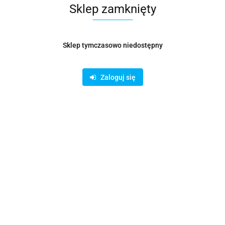
Symbol:
KSZ000537
Sklep zamknięty
85.73
Sklep tymczasowo niedostępny
Opinie
brak ocen
Zaloguj się
Wysyłka w ciągu
14 dni
Cena przesyłki
19
Dostępność
Duża dostępność
Pobierz produkt do PDF
Zamówienie telefoniczne: 780620822