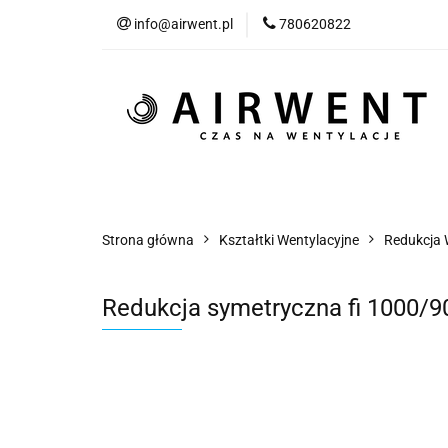
info@airwent.pl
780620822
Wszystkie produkty
Nowości
Blog
Wszystkie produkty
Kategorie
Klimat
Strona główna
Kształtki Wentylacyjne
Redukcja 
Redukcja symetryczna fi 1000/