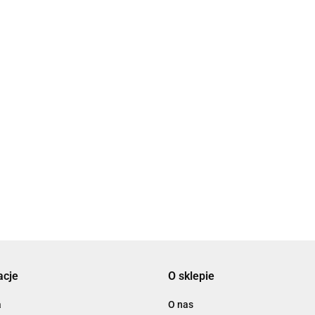
Klapa
zwrotna
okrągła fi
41.17
 Spiro fi 125
125 mm
- 3 mb ocynk
Kolano
Kolano
bość 0.45
wentylacyjne
wentylacyjne
0
segmentowe 90° fi
segmentowe 45° fi
61.40
39.55
200 mm
200 mm
ocynkowane
ocynkowane
acje
O sklepie
a
O nas