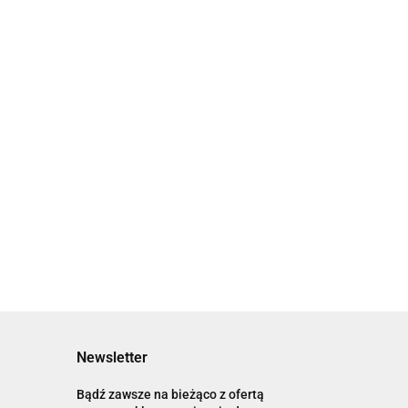
Obejma z
uszczelką
Króciec
fi 200 mm
wentylacyjny
13.89
z siatką fi
33.85
200 mm
Czerpnia Ścienna
Aluminiowa fi 200 mm
Okrągła wentylacyjna z
65.20
siatką
Newsletter
Bądź zawsze na bieżąco z ofertą