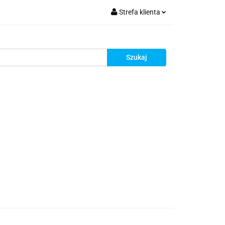
Strefa klienta
ia do montażu
Zaloguj się
Zarejestruj się
Dodaj zgłoszenie
Zgody cookies
i
Blog
Promocje
Kontakt