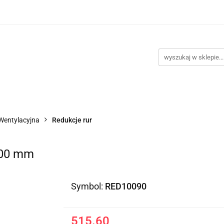
Kategorie
Klimatyzacje
Wentylatory
Akcesor
Promocje
Kontakt
yzacje
Wentylatory
Akcesoria do montażu
Nowośc
Wentylacyjna
Redukcje rur
900 mm
Symbol:
RED10090
515.60