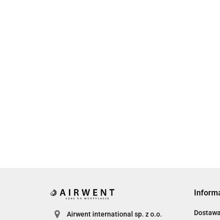
Obejma z
uszczelką
fi 125 mm
Nypel
10.27
Rura
wentylacyjny
Kolano
mm 
stal
wentylacyjne
6.90
gru
ocynkowana fi
tłoczone 90° fi 125
65.5
mm
40.30
125 mm
mm z uszczelką
Inform
Dostaw
Airwent international sp. z o.o.