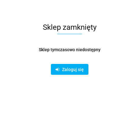
Sklep zamknięty
Symbol:
PRZ000002
Sklep tymczasowo niedostępny
143.10
Zaloguj się
14.31
/
m
Opinie
brak ocen
Wysyłka w ciągu
14 dni
Cena przesyłki
19
Dostępność
Duża dostępność