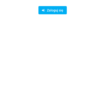
Zaloguj się
Symbol:
KSZ000521
206.48
Opinie
brak ocen
Wysyłka w ciągu
14 dni
Cena przesyłki
19
Dostępność
Duża dostępność