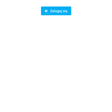
Zaloguj się
Symbol:
KSZ000520
181.42
Opinie
brak ocen
Wysyłka w ciągu
14 dni
Cena przesyłki
19
Dostępność
Duża dostępność