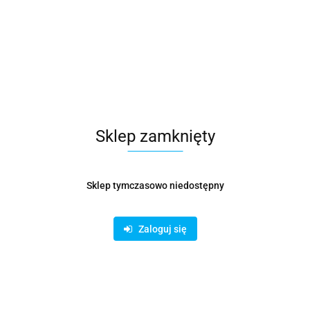
Opis
cynkowanej to element przeznaczony do łączenia odcinków kanałów went
 z gumy EPDM nypl zapewnia szczelność połączenia na poziomie klasy
e od ręki z magazynu.
Sklep zamknięty
niający wymagania
PN-EN 12237
w zakresie klasy szczelności D. Posi
Sklep tymczasowo niedostępny
w budynkach mieszkalnych, komercyjnych i przemysłowych.
Zaloguj się
oć i starzenie
 rurę