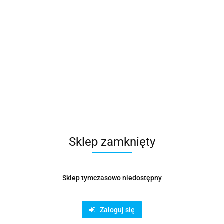
Symbol:
ROC000025
405.41
Sklep zamknięty
67.57
/
m
Sklep tymczasowo niedostępny
Opinie
brak ocen
Wysyłka w ciągu
14 dni
Zaloguj się
Cena przesyłki
55