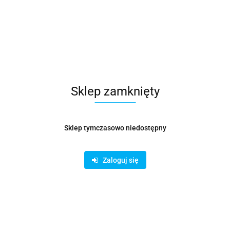
Opis
cyjny stosowany w systemach wentylacyjnych w celu redukcji drgań oraz
ompensuje wibracje, wydłużając żywotność instalacji i poprawiając kom
elastyczne?
 czy agregatów mogą powstawać drgania przenoszone na kanały.
Krócie
Sklep zamknięty
 i zapewniając jej stabilną pracę.
Sklep tymczasowo niedostępny
w wentylacyjnych (fi 80–1250 mm).
osowania do indywidualnych potrzeb instalacji.
 odporny na drgania i wilgoć.
Zaloguj się
PN-EN 1506:2007
, a użyte materiały posiadają
atest PZH
, co potwierd