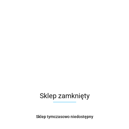
Symbol:
KOŁ000895
59.29
Opinie
brak ocen
Wysyłka w ciągu
14 dni
Sklep zamknięty
Cena przesyłki
19
Dostępność
Duża dostępność
Sklep tymczasowo niedostępny