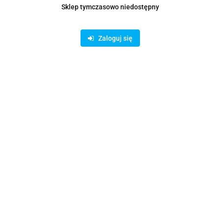
Sklep tymczasowo niedostępny
Zaloguj się
Symbol:
KOLT20160U
40.32
Opinie
brak ocen