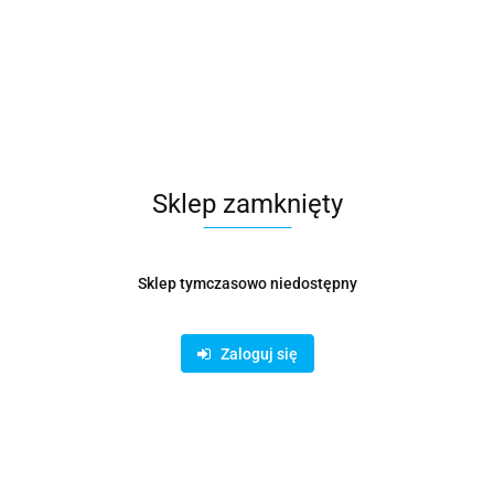
Pobierz produkt do PDF
Zamówienie telefoniczne: 780620822
Opis
Sklep zamknięty
Informacje dot. bezpieczeństwa
Sklep tymczasowo niedostępny
Trwałe i precyzyjne kolano wentylacyjne fi
710 mm 90° – segmentowe, stal
Zaloguj się
ocynkowana
Kolano wentylacyjne segmentowe fi 710 mm 90° to
niezawodny
element systemów wentylacyjnych
, który umożliwia zmianę
kierunku przepływu powietrza przy zachowaniu wysokiej
wydajności oraz szczelności instalacji. Wykonane z solidnej stali