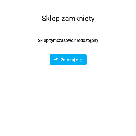
Pobierz produkt do PDF
Sklep zamknięty
Zamówienie telefoniczne: 780620822
Sklep tymczasowo niedostępny
Opis
Zaloguj się
Niezawodne kolano wentylacyjne 90° fi 630
mm – segmentowe, ocynkowane
Kolano wentylacyjne segmentowe fi 630 mm 90° to
solidny
element instalacji wentylacyjnych
, który umożliwia
zmianę
kierunku przepływu powietrza
o 90° przy zachowaniu
wysokiej
szczelności i stabilności przepływu
. Dzięki wykonaniu z trwałej
stali ocynkowanej, kolano doskonale sprawdza się w
instalacjach
nisko- i średniociśnieniowych
, zarówno w budynkach
przemysłowych, jak i komercyjnych.
Segmentowa konstrukcja zapewnia nie tylko wytrzymałość, ale