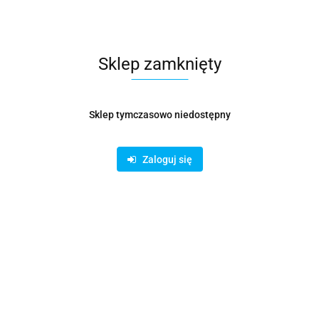
Sklep zamknięty
 nyple, mufy
Sklep tymczasowo niedostępny
akich warunkach może pracować kolano segment
sowane w instalacjach, w których:
Zaloguj się
ywnych i ściernych
asa wykonania S)
ąca precyzyjne dopasowanie i szczelność