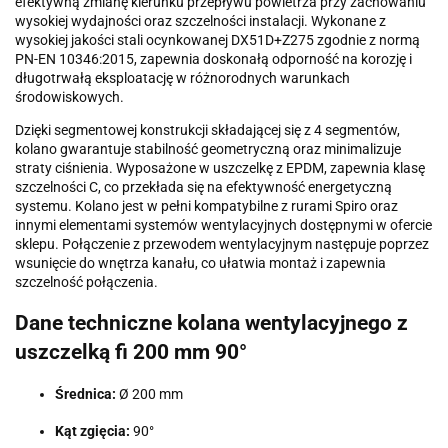
efektywną zmianę kierunku przepływu powietrza przy zachowaniu
wysokiej wydajności oraz szczelności instalacji.
Wykonane z
wysokiej jakości stali ocynkowanej DX51D+Z275 zgodnie z normą
PN-EN 10346:2015, zapewnia doskonałą odporność na korozję i
długotrwałą eksploatację w różnorodnych warunkach
środowiskowych.
Dzięki segmentowej konstrukcji składającej się z 4 segmentów,
kolano gwarantuje stabilność geometryczną oraz minimalizuje
straty ciśnienia.
Wyposażone w uszczelkę z EPDM, zapewnia klasę
szczelności C, co przekłada się na efektywność energetyczną
systemu.
Kolano jest w pełni kompatybilne z rurami Spiro oraz
innymi elementami systemów wentylacyjnych dostępnymi w ofercie
sklepu.
Połączenie z przewodem wentylacyjnym następuje poprzez
wsunięcie do wnętrza kanału, co ułatwia montaż i zapewnia
szczelność połączenia.
Dane techniczne kolana wentylacyjnego z
uszczelką fi 200 mm 90°
Średnica:
Ø 200 mm
Kąt zgięcia:
90°