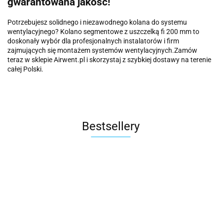
gwarantowana jakość!
Potrzebujesz solidnego i niezawodnego kolana do systemu
wentylacyjnego?
Kolano segmentowe z uszczelką fi 200 mm to
doskonały wybór dla profesjonalnych instalatorów i firm
zajmujących się montażem systemów wentylacyjnych.
Zamów
teraz w sklepie Airwent.pl i skorzystaj z szybkiej dostawy na terenie
całej Polski.
Bestsellery
Rura
Klapa
Obejma z
Spiro fi
zwrotna