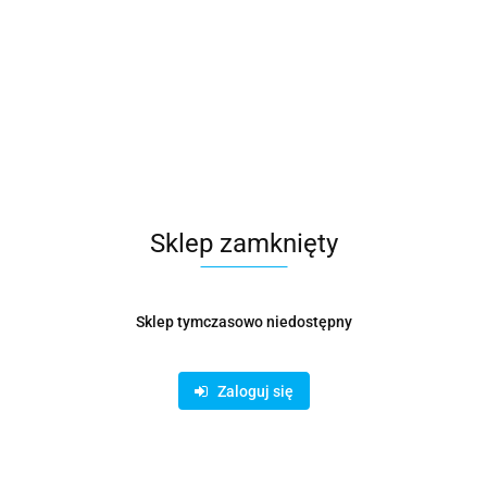
Sklep zamknięty
Symbol:
KSZ000031
kolano wentylacyjne 125
Sklep tymczasowo niedostępny
28.80
Zaloguj się
Opinie
brak ocen
Wysyłka w ciągu
14 dni