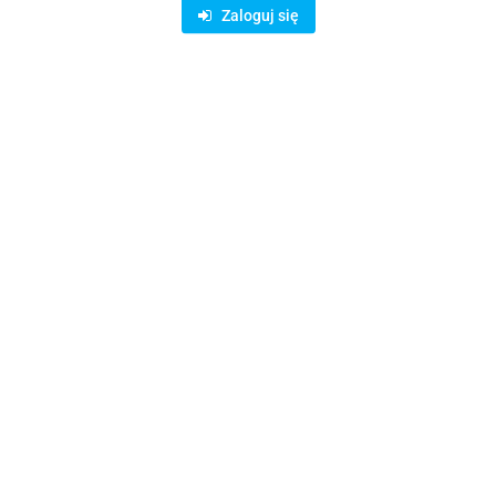
Opis
Zaloguj się
ię powietrza, wykonana ze stali ocynkowanej z aluminiowymi klapkami.
nstrukcja umożliwia montaż w instalacjach pionowych. Specjalna piankow
Bestsellery
Klapa