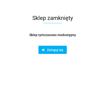
Symbol:
KOŁ000946
Sklep zamknięty
254.90
Sklep tymczasowo niedostępny
Opinie
brak ocen
Wysyłka w ciągu
14 dni
Zaloguj się
Cena przesyłki
19
Dostępność
Duża dostępność
Pobierz produkt do PDF
Zamówienie telefoniczne: 780620822