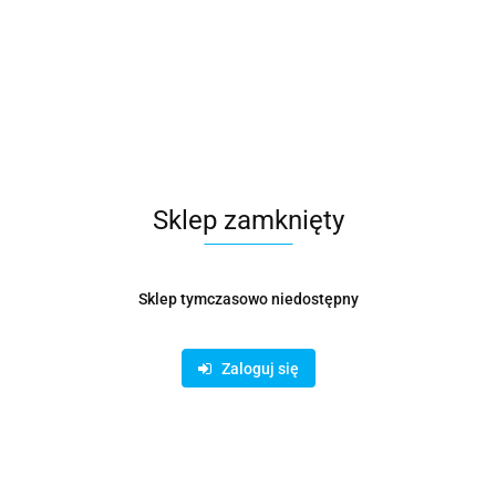
ok.
88 m³/h
ok.
133 m³/h
ok.
177 m³/h
ok.
145 m³/h
ok.
217 m³/h
ok.
290 m³/h
nterpretacja:
cesz trzymać
~2–2,5 m/s
w odgałęzieniach (żeby było cicho), to Ø100 jes
, a Ø160 zaczyna mieć sens, gdy przez jeden odcinek ma iść „konkretnie” 
obrać średnicę krok po kroku (żeby było cicho)
Sklep zamknięty
 ustal przepływ na odcinku
era się średnicy „na oko do pomieszczenia”, tylko do tego,
ile m³/h ma rea
tu to będzie zwykle przepływ tego anemostatu. W kanale zbiorczym – s
Sklep tymczasowo niedostępny
: wybierz docelową prędkość
orytetem jest cisza (sypialnie, gabinet), celuj w dolny zakres. Jeśli to ka
Zaloguj się
 wyżej, ale licz się z tym, że opory i ryzyko hałasu rosną.
 sprawdź w tabeli, która średnica pasuje
najprostszy „dobór bez kalkulatora”. Jeśli wychodzi Ci, że w Ø100 musisz m
robić Ø125 albo Ø160.